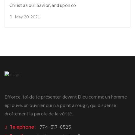
Christ as our Savior, and upon co
May 20, 2021
Efforce-toi de te présenter devant Dieu comme un homme
éprouvé, un ouvrier qui n'a point à rougir, qui dispense
droitement la parole de la vérité.
Telephone :
774-517-8525