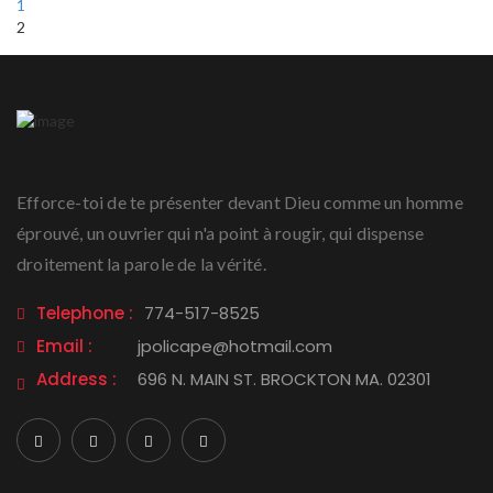
1
2
Efforce-toi de te présenter devant Dieu comme un homme
éprouvé, un ouvrier qui n'a point à rougir, qui dispense
droitement la parole de la vérité.
Telephone :
774-517-8525
Email :
jpolicape@hotmail.com
Address :
696 N. MAIN ST. BROCKTON MA. 02301