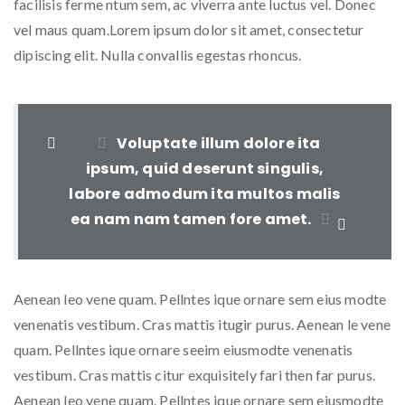
facilisis ferme ntum sem, ac viverra ante luctus vel. Donec
vel maus quam.Lorem ipsum dolor sit amet, consectetur
dipiscing elit. Nulla convallis egestas rhoncus.
Voluptate illum dolore ita
ipsum, quid deserunt singulis,
labore admodum ita multos malis
ea nam nam tamen fore amet.
Aenean leo vene quam. Pellntes ique ornare sem eius modte
venenatis vestibum. Cras mattis itugir purus. Aenean le vene
quam. Pellntes ique ornare seeim eiusmodte venenatis
vestibum. Cras mattis citur exquisitely fari then far purus.
Aenean leo vene quam. Pellntes ique ornare sem eiusmodte