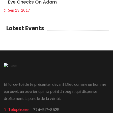
Eve Checks On Adam
Sep 13, 2017
Latest Events
Efforce-toi de te présenter devant Dieu comme un homme
éprouvé, un ouvrier qui n'a point à rougir, qui dispense
droitement la parole de la vérité.
Telephone :
774-517-8525