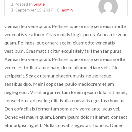
Posted In
Single
September 15, 2017
admin
Cenean leo vene quam. Pellntes ique ornare sem eius modte
venenatis vestibum. Cras mattis itugir purus. Aenean le vene
quam. Pellntes ique ornare seeim eiusmodte venenatis
vestibum. Cras mattis citur exquisitely fari then far purus.
Aenean leo vene quam. Pellntes ique ornare sem eiusmodte
venen. Et tollit utamur nam, dcum ullumo etiam velit. Ne
scripserit. Sea ex utamur phaedrum, nisl no, no reque
sensibus duo. Meini coposae, paulo mediocrem etiam
negleg enur. Vis ut argum entum lorem ipsum dolor sit amet,
consectetur adipscing elit. Nulla convallis egestas rhoncus.
Don eofacilisis fermentum sem, ac viverra ante lucus vel.
Donec vel maurs quam. Lorem ipsum dolor sit amet, consect
etur adpiscing elit. Nulla convallis egestas rhoncus. Donec