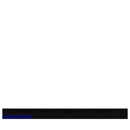
©2021 Brockton Tabernacle All rights reserved. Designed by
Admya Infotech