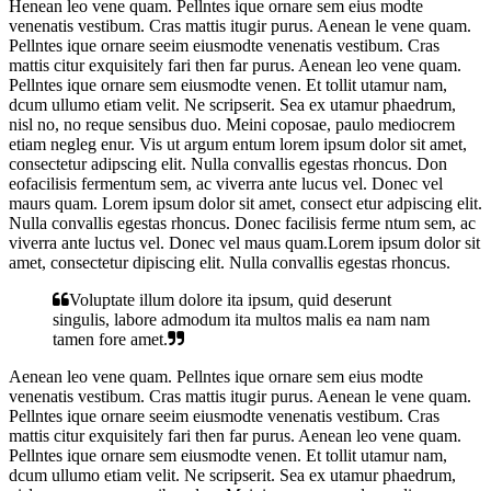
Henean leo vene quam. Pellntes ique ornare sem eius modte
venenatis vestibum. Cras mattis itugir purus. Aenean le vene quam.
Pellntes ique ornare seeim eiusmodte venenatis vestibum. Cras
mattis citur exquisitely fari then far purus. Aenean leo vene quam.
Pellntes ique ornare sem eiusmodte venen. Et tollit utamur nam,
dcum ullumo etiam velit. Ne scripserit. Sea ex utamur phaedrum,
nisl no, no reque sensibus duo. Meini coposae, paulo mediocrem
etiam negleg enur. Vis ut argum entum lorem ipsum dolor sit amet,
consectetur adipscing elit. Nulla convallis egestas rhoncus. Don
eofacilisis fermentum sem, ac viverra ante lucus vel. Donec vel
maurs quam. Lorem ipsum dolor sit amet, consect etur adpiscing elit.
Nulla convallis egestas rhoncus. Donec facilisis ferme ntum sem, ac
viverra ante luctus vel. Donec vel maus quam.Lorem ipsum dolor sit
amet, consectetur dipiscing elit. Nulla convallis egestas rhoncus.
Voluptate illum dolore ita ipsum, quid deserunt
singulis, labore admodum ita multos malis ea nam nam
tamen fore amet.
Aenean leo vene quam. Pellntes ique ornare sem eius modte
venenatis vestibum. Cras mattis itugir purus. Aenean le vene quam.
Pellntes ique ornare seeim eiusmodte venenatis vestibum. Cras
mattis citur exquisitely fari then far purus. Aenean leo vene quam.
Pellntes ique ornare sem eiusmodte venen. Et tollit utamur nam,
dcum ullumo etiam velit. Ne scripserit. Sea ex utamur phaedrum,