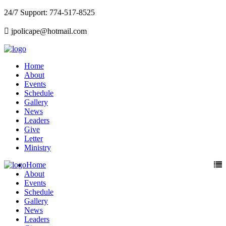
24/7 Support: 774-517-8525
jpolicape@hotmail.com
Home
About
Events
Schedule
Gallery
News
Leaders
Give
Letter
Ministry
Home
About
Events
Schedule
Gallery
News
Leaders